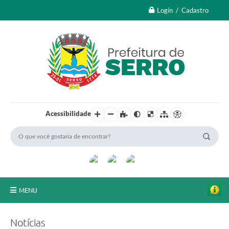
Login / Cadastro
Acessibilidade
MENU
A Nossa Cidade
Notícias