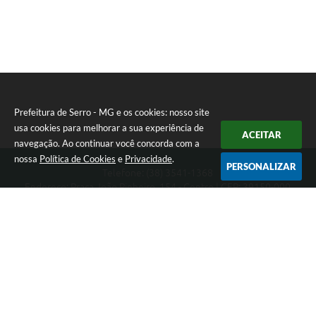
Prefeitura de Serro - MG e os cookies: nosso site
usa cookies para melhorar a sua experiência de
ACEITAR
navegação. Ao continuar você concorda com a
nossa
Política de Cookies
e
Privacidade
.
PERSONALIZAR
Telefone: (38) 3541-1368
Endereço: Praça João Pinheiro, 154 - Centro | CEP: 39150-000
Segunda-feira a Sexta-feira das 09:00 as 15:00 horas
CNPJ: 18.303.271/0001-81
Prefeitura de Serro - MG
Versão do Sistema:
3.5.3 - 19/06/2026
Portal atualizado em:
07/08/2026 16:01
Dados Abertos