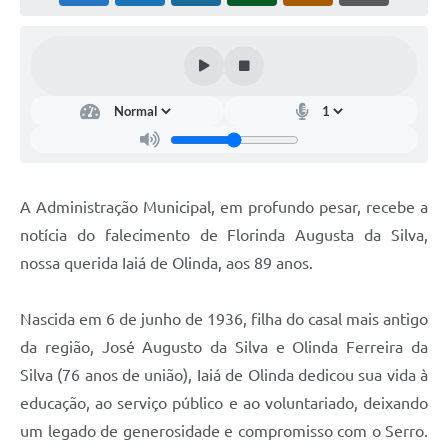
Horário - Linhas Municipais de Coletivos
Lei Aldir Blanc
Carta de Serviços
Emissão de Contracheque
Chamamento Público
A Administração Municipal, em profundo pesar, recebe a
Convênios
notícia do falecimento de Florinda Augusta da Silva,
Arquivos para Download
nossa querida Iaiá de Olinda, aos 89 anos.
SIC
Nascida em 6 de junho de 1936, filha do casal mais antigo
FAQ
da região, José Augusto da Silva e Olinda Ferreira da
Silva (76 anos de união), Iaiá de Olinda dedicou sua vida à
Jornal
educação, ao serviço público e ao voluntariado, deixando
Covid -19 em Serro
um legado de generosidade e compromisso com o Serro.