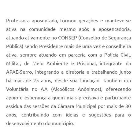
Links
Audiências Públicas
Professora aposentada, formou gerações e manteve-se
Galeria de Fotos
ativa na comunidade mesmo após a aposentadoria,
atuando ativamente no CONSEP (Conselho de Segurança
Galeria de Vídeos
Pública) sendo Presidente mais de uma vez e conselheira
Telefones Úteis
ativa, sempre atuando em parceria com a Polícia Civil,
Diário Oficial
Militar, de Meio Ambiente e Prisional, integrante da
APAE-Serro, integrando a diretoria e trabalhando junto
Contratos, Convênios e Publicações MROSC
há mais de 25 anos, desde sua fundação. Também era
Ouvidoria Municipal
Voluntária no AA (Alcoólicos Anônimos), oferecendo
apoio e esperança a quem mais precisava e participante
Notícias
assídua das sessões da Câmara Municipal por mais de 30
Contato
anos, contribuindo com ideias e sugestões para o
Radar da Transparência Pública
desenvolvimento do município.
Listagem de Contribuintes Inscritos na Dívida Ativa do