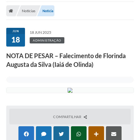
A Prefeitura
Notícias
Notícia
Transparência Pública
Processo Seletivo/Concurso Público
JUN
18 JUN 2025
18
Taxas de Inscrição/Guia de Arrecadação / Tributos
ADMINISTRAÇÃO
Online
NOTA DE PESAR – Falecimento de Florinda
Plano Diretor Participativo de Serro/MG
Augusta da Silva (Iaiá de Olinda)
Planejamento e Orçamento Público: PPA - LOA -
LDO
Licitações
Sala Mineira do Empreendedor de Serro/MG
Organizações da Sociedade Civil
COMPARTILHAR
Lei Paulo Gustavo
Turismo